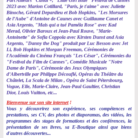
Part Ailleurs" Canal +, "Little Girl Blue" Festival de Cannes
2023 avec Marion Cotillard, "Paris, je t'aime" avec Juliette
Binoche, Gérard Depardieu et Bob Hopkins, "Les Morsures
de l’Aube" d'Antoine de Caunes avec Guillaume Canet et
Asia Argento, "Mais qui a tué Paméla Rose" avec Kad
Merad, Olivier Baroux et Jean-Paul Rouve, "Marie-
Antoinette" de Sofia Coppola avec Kirsten Dunst and Asia
Argento, "Danny the Dog" produit par Luc Besson avec Jet
Li, Bob Hopkins et Morgan Freeman, Cérémonies de
l'Académie du Cinéma Français "Les César", Cérémonies du
"Festival du Film de Cannes", Comédie Musicale "Notre
Dame de Paris", Cérémonie des Jeux Olympiques
d’Albertville par Philippe Découflé, Opéras du Théâtre du
Châtelet, La Scala de Milan , Opéra de Saint Pétersbourg,
Vogue, Elle, Marie-Claire, Jean-Paul Gaultier, Christian
Dior, Louis Vuitton, etc...
Bienvenue sur son site internet
!
Vous y découvrirez son expérience, ses compétences et
prestations, ses CV, des photos et diaporamas, des vidéos, les
programmes des stages de formations et des conférences, la
présentation de ses livres, sa E-Boutique
ainsi que biens
d'autres découvertes...