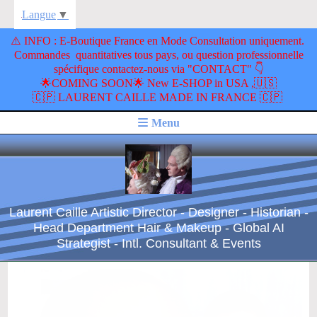
Langue
▼
​⚠️ INFO : E-Boutique France en Mode Consultation uniquement.
Commandes quantitatives tous pays, ou question professionnelle
spécifique contactez-nous via "CONTACT" 👇
🌟COMING SOON🌟 New E-SHOP in USA ,🇺🇸
🇨🇵 LAURENT CAILLE MADE IN FRANCE 🇨🇵
Menu
Laurent Caille Artistic Director - Designer - Historian -
Head Department Hair & Makeup - Global AI
Strategist - Intl. Consultant & Events