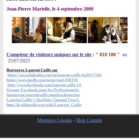
Jean-Pierre Marielle, le 4 septembre 2009
Compteur de visiteurs uniques sur le site
: "
818 180
"
au
25/07/
2025
Retrouvez Laurent Caille sur
https://www.linkedin.com/in/laurent-caille-
ba26171b9
https://www.imdb.com/name/nm1458118
http
://www.facebook.com/laurent.caille.14
Groupe Facebook pour les Professionnels
Instagram laurentcaille.muahsw.historian
Laurent Caille's YouTube Channel Uxar1
http.//fr.wikipedia.org/wiki/Laurent_Caille
Voyages
.
P
erruquier
Paris
Marseille
,
https://www.uxar.fr/
Mentions Légales
Mon Compte