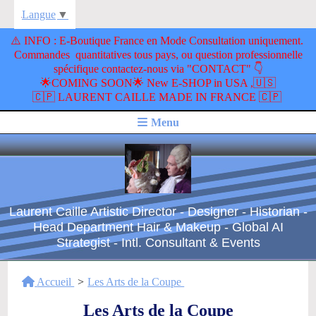
Langue
▼
​⚠️ INFO : E-Boutique France en Mode Consultation uniquement.
Commandes quantitatives tous pays, ou question professionnelle
spécifique contactez-nous via "CONTACT" 👇
🌟COMING SOON🌟 New E-SHOP in USA ,🇺🇸
🇨🇵 LAURENT CAILLE MADE IN FRANCE 🇨🇵
Menu
Laurent Caille Artistic Director - Designer - Historian -
Head Department Hair & Makeup - Global AI
Strategist - Intl. Consultant & Events
Accueil
Les Arts de la Coupe
Les Arts de la Coupe