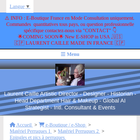
Langue
▼
​⚠️ INFO : E-Boutique France en Mode Consultation uniquement.
Commandes quantitatives tous pays, ou question professionnelle
spécifique contactez-nous via "CONTACT" 👇
🌟COMING SOON🌟 New E-SHOP in USA ,🇺🇸
🇨🇵 LAURENT CAILLE MADE IN FRANCE 🇨🇵
Menu
Laurent Caille Artistic Director - Designer - Historian -
Head Department Hair & Makeup - Global AI
Strategist - Intl. Consultant & Events
Accueil
e-Boutique / e-Shop
Matériel Perruques 1
Matériel Perruques 2
Epingles et pics à perruques