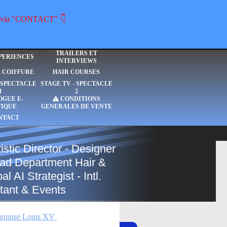
ous via "CONTACT" 👇
TRAILERS ET
PERIENCES
INTERVIEWS
E COIFFURE
HAIR COURSES
- SPECTACLE
STAGE TV - SPECTACLE
1
2
OGUE E-
CONDITIONS
TIQUE
GENERALES DE VENTE
NTACT
istic Director - Designer
Head Department Hair &
 AI Strategist - Intl.
tant & Events
rquise Louis XV