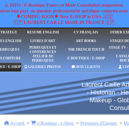
​⚠️ INFO : E-Boutique France en Mode Consultation uniquement.
ives tous pays, ou question professionnelle spécifique contactez-n
🌟COMING SOON🌟 New E-SHOP in USA ,🇺🇸
🇨🇵 LAURENT CAILLE MADE IN FRANCE 🇨🇵
STRATEGY
RESUME ENGLISH
CV FRANÇAIS
OTHER EX
ES ENGLISH
LIVRES D'ART
ART BOOKS
STAGES D
PERRUQUES ET
STAGE TV 
PERRUQUES
THE FRENCH TOUCH
CONFERENCES
ATELIER DE
CATAL
A COIFFURE
E-BOUTIQUE / E-SHOP
PERRUQUES
BOU
UE / E-SHOP
GALERIES PHOTOS
AVIS CLIENTS
CO
Laurent Caille Art
- Historian - 
Makeup - Global
Consul
Accueil
e-Boutique / e-Shop
Perruques d'Epoque
Ma