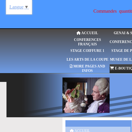
Langue
▼
Commandes quantitat
ACCUEIL
GENAI & 
CONFERENCES
CONFERENC
FRANÇAIS
STAGE COIFFURE 1
STAGE DE 
LES ARTS DE LA COUPE
MUSEE DE L
MORE PAGES AND
E-BOUTIQ
INFOS
ACCUEIL