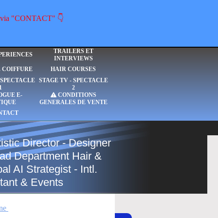
ous via "CONTACT" 👇
TRAILERS ET
PERIENCES
INTERVIEWS
E COIFFURE
HAIR COURSES
- SPECTACLE
STAGE TV - SPECTACLE
1
2
OGUE E-
CONDITIONS
TIQUE
GENERALES DE VENTE
NTACT
istic Director - Designer
Head Department Hair &
 AI Strategist - Intl.
tant & Events
ne