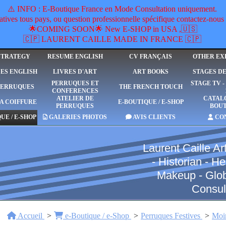
​⚠️ INFO : E-Boutique France en Mode Consultation uniquement.
ives tous pays, ou question professionnelle spécifique contactez-n
🌟COMING SOON🌟 New E-SHOP in USA ,🇺🇸
🇨🇵 LAURENT CAILLE MADE IN FRANCE 🇨🇵
STRATEGY
RESUME ENGLISH
CV FRANÇAIS
OTHER EX
ES ENGLISH
LIVRES D'ART
ART BOOKS
STAGES D
PERRUQUES ET
STAGE TV 
PERRUQUES
THE FRENCH TOUCH
CONFERENCES
ATELIER DE
CATAL
A COIFFURE
E-BOUTIQUE / E-SHOP
PERRUQUES
BOU
UE / E-SHOP
GALERIES PHOTOS
AVIS CLIENTS
CO
Laurent Caille Art
- Historian - 
Makeup - Global
Consul
Accueil
e-Boutique / e-Shop
Perruques Festives
Moi