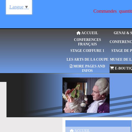
Langue
▼
Commandes quantitat
ACCUEIL
GENAI & 
CONFERENCES
CONFERENC
FRANÇAIS
STAGE COIFFURE 1
STAGE DE 
LES ARTS DE LA COUPE
MUSEE DE L
MORE PAGES AND
E-BOUTIQ
INFOS
ACCUEIL