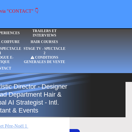
ous via "CONTACT" 👇
TRAILERS ET
PERIENCES
INTERVIEWS
E COIFFURE
HAIR COURSES
- SPECTACLE
STAGE TV - SPECTACLE
1
2
OGUE E-
CONDITIONS
TIQUE
GENERALES DE VENTE
NTACT
istic Director - Designer
Head Department Hair &
 AI Strategist - Intl.
tant & Events
et Père-Noël 1