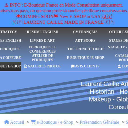
​⚠️ INFO : E-Boutique France en Mode Consultation uniquement.
ives tous pays, ou question professionnelle spécifique contactez-n
🌟COMING SOON🌟 New E-SHOP in USA ,🇺🇸
🇨🇵 LAURENT CAILLE MADE IN FRANCE 🇨🇵
STRATEGY
RESUME ENGLISH
CV FRANÇAIS
OTHER EX
ES ENGLISH
LIVRES D'ART
ART BOOKS
STAGES D
PERRUQUES ET
STAGE TV 
PERRUQUES
THE FRENCH TOUCH
CONFERENCES
ATELIER DE
CATAL
A COIFFURE
E-BOUTIQUE / E-SHOP
PERRUQUES
BOU
UE / E-SHOP
GALERIES PHOTOS
AVIS CLIENTS
CO
Laurent Caille Art
- Historian - 
Makeup - Global
Consul
Accueil
e-Boutique / e-Shop
Présentation Générale
S