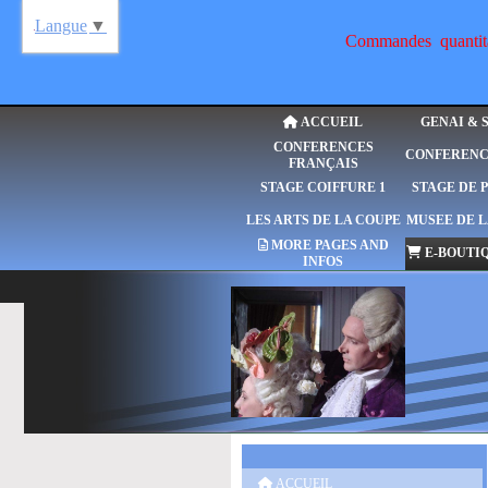
Langue
▼
Commandes quantitat
ACCUEIL
GENAI & 
CONFERENCES
CONFERENC
FRANÇAIS
STAGE COIFFURE 1
STAGE DE 
LES ARTS DE LA COUPE
MUSEE DE L
MORE PAGES AND
E-BOUTIQ
INFOS
ACCUEIL