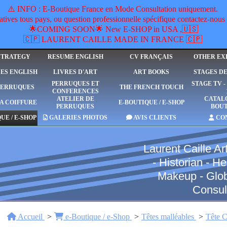
​⚠️ INFO : E-Boutique France en Mode Consultation uniquement.
ives tous pays, ou question professionnelle spécifique contactez-n
🌟COMING SOON🌟 New E-SHOP in USA ,🇺🇸
🇨🇵 LAURENT CAILLE MADE IN FRANCE 🇨🇵
STRATEGY
RESUME ENGLISH
CV FRANÇAIS
OTHER EX
ES ENGLISH
LIVRES D'ART
ART BOOKS
STAGES D
PERRUQUES ET
STAGE TV 
PERRUQUES
THE FRENCH TOUCH
CONFERENCES
ATELIER DE
CATAL
A COIFFURE
E-BOUTIQUE / E-SHOP
PERRUQUES
BOU
UE / E-SHOP
GALERIES PHOTOS
AVIS CLIENTS
CO
Laurent Caille Art
- Historian - 
Makeup - Global
Consul
Accueil
e-Boutique / e-Shop
Têtes malléables
Tête C