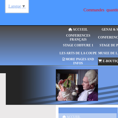
Langue
▼
Commandes quantitat
ACCUEIL
GENAI & 
CONFERENCES
CONFERENC
FRANÇAIS
STAGE COIFFURE 1
STAGE DE 
LES ARTS DE LA COUPE
MUSEE DE L
MORE PAGES AND
E-BOUTIQ
INFOS
ACCUEIL