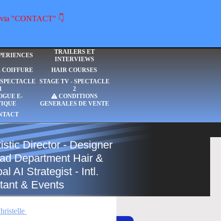
ous via "CONTACT" 👇
TRAILERS ET
PERIENCES
INTERVIEWS
E COIFFURE
HAIR COURSES
- SPECTACLE
STAGE TV - SPECTACLE
1
2
OGUE E-
CONDITIONS
TIQUE
GENERALES DE VENTE
NTACT
istic Director - Designer
Head Department Hair &
 AI Strategist - Intl.
tant & Events
hristelle